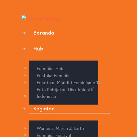
Beranda
Hub
Feminist Hub
Pustaka Feminis
Pelatihan Mandiri Feminisme 101
Peta Kebijakan Diskriminatif
Indonesia
Kegiatan
Women’s March Jakarta
Feminist Festival