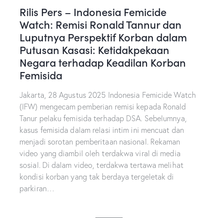
Rilis Pers – Indonesia Femicide
Watch: Remisi Ronald Tannur dan
Luputnya Perspektif Korban dalam
Putusan Kasasi: Ketidakpekaan
Negara terhadap Keadilan Korban
Femisida
Jakarta, 28 Agustus 2025 Indonesia Femicide Watch
(IFW) mengecam pemberian remisi kepada Ronald
Tanur pelaku femisida terhadap DSA. Sebelumnya,
kasus femisida dalam relasi intim ini mencuat dan
menjadi sorotan pemberitaan nasional. Rekaman
video yang diambil oleh terdakwa viral di media
sosial. Di dalam video, terdakwa tertawa melihat
kondisi korban yang tak berdaya tergeletak di
parkiran…