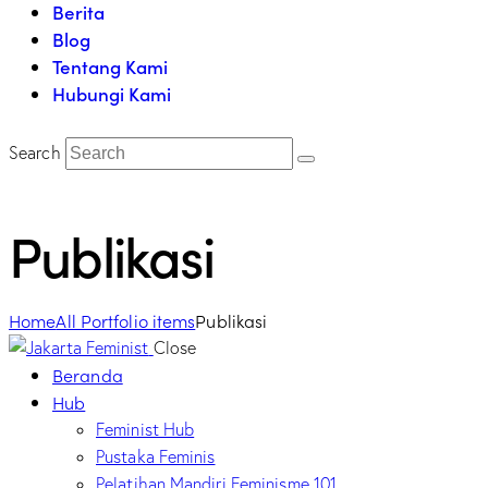
Berita
Blog
Tentang Kami
Hubungi Kami
Search
Publikasi
Home
All Portfolio items
Publikasi
Close
Beranda
Hub
Feminist Hub
Pustaka Feminis
Pelatihan Mandiri Feminisme 101